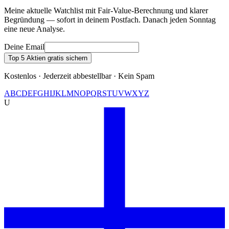
Meine aktuelle Watchlist mit Fair-Value-Berechnung und klarer
Begründung — sofort in deinem Postfach. Danach jeden Sonntag
eine neue Analyse.
Deine Email
Top 5 Aktien gratis sichern
Kostenlos · Jederzeit abbestellbar · Kein Spam
A
B
C
D
E
F
G
H
I
J
K
L
M
N
O
P
Q
R
S
T
U
V
W
X
Y
Z
U