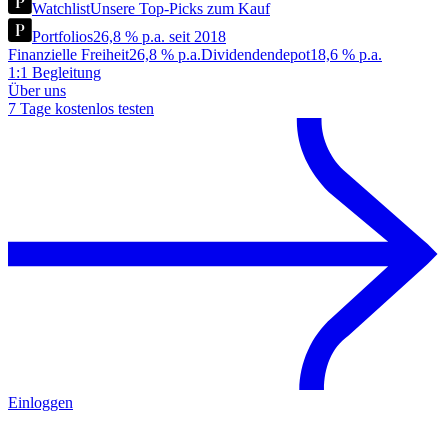
Watchlist
Unsere Top-Picks zum Kauf
Portfolios
26,8 % p.a. seit 2018
Finanzielle Freiheit
26,8 % p.a.
Dividendendepot
18,6 % p.a.
1:1 Begleitung
Über uns
7 Tage kostenlos testen
Einloggen