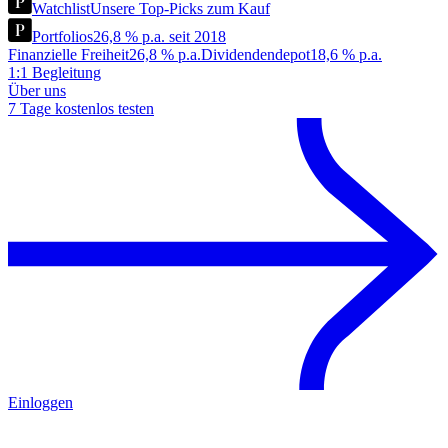
Watchlist
Unsere Top-Picks zum Kauf
Portfolios
26,8 % p.a. seit 2018
Finanzielle Freiheit
26,8 % p.a.
Dividendendepot
18,6 % p.a.
1:1 Begleitung
Über uns
7 Tage kostenlos testen
Einloggen