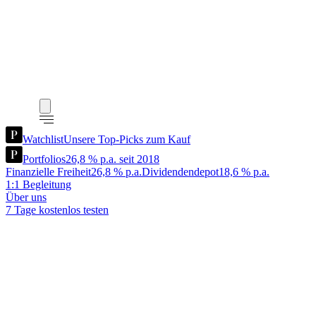
Watchlist
Unsere Top-Picks zum Kauf
Portfolios
26,8 % p.a. seit 2018
Finanzielle Freiheit
26,8 % p.a.
Dividendendepot
18,6 % p.a.
1:1 Begleitung
Über uns
7 Tage kostenlos testen