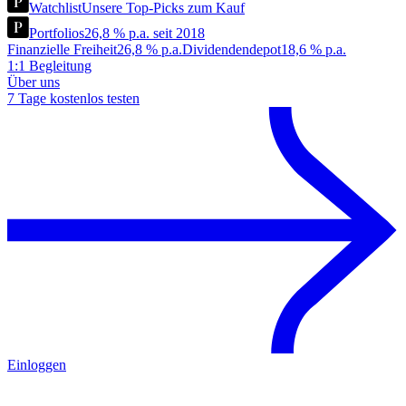
Watchlist
Unsere Top-Picks zum Kauf
Portfolios
26,8 % p.a. seit 2018
Finanzielle Freiheit
26,8 % p.a.
Dividendendepot
18,6 % p.a.
1:1 Begleitung
Über uns
7 Tage kostenlos testen
Einloggen