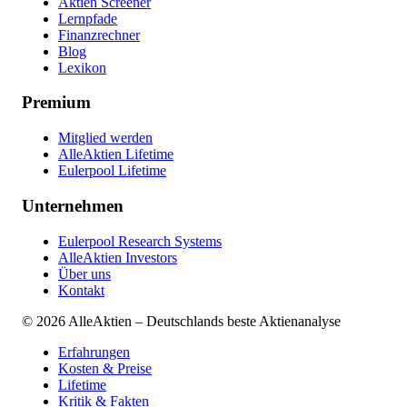
Aktien Screener
Lernpfade
Finanzrechner
Blog
Lexikon
Premium
Mitglied werden
AlleAktien Lifetime
Eulerpool Lifetime
Unternehmen
Eulerpool Research Systems
AlleAktien Investors
Über uns
Kontakt
©
2026
AlleAktien – Deutschlands beste Aktienanalyse
Erfahrungen
Kosten & Preise
Lifetime
Kritik & Fakten