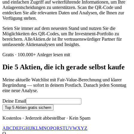
und einfachen Zugriff auf weiterführende Informationen, um Ihre
Anlageentscheidungen zu unterstützen. Scan the QR-Code und
entdecken Sie alle relevanten Daten und Analysen, die Ihnen zur
Verfügung stehen.
Seien Sie immer auf dem neuesten Stand und nutzen Sie die
Möglichkeiten des QR-Codes, um Ihr Investment-Portfolio zu
bereichern. AlleAktien.de ist Ihr vertrauenswürdiger Partner für
umfassende Aktienanalysen und Insights.
Gratis · 100.000+ Anleger lesen mit
Die 5 Aktien, die ich gerade selbst kaufe
Meine aktuelle Watchlist mit Fair-Value-Berechnung und klarer
Begründung — sofort in deinem Postfach. Danach jeden Sonntag
eine neue Analyse.
Deine Email
Top 5 Aktien gratis sichern
Kostenlos · Jederzeit abbestellbar · Kein Spam
A
B
C
D
E
F
G
H
I
J
K
L
M
N
O
P
Q
R
S
T
U
V
W
X
Y
Z
Q