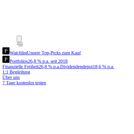
Watchlist
Unsere Top-Picks zum Kauf
Portfolios
26,8 % p.a. seit 2018
Finanzielle Freiheit
26,8 % p.a.
Dividendendepot
18,6 % p.a.
1:1 Begleitung
Über uns
7 Tage kostenlos testen