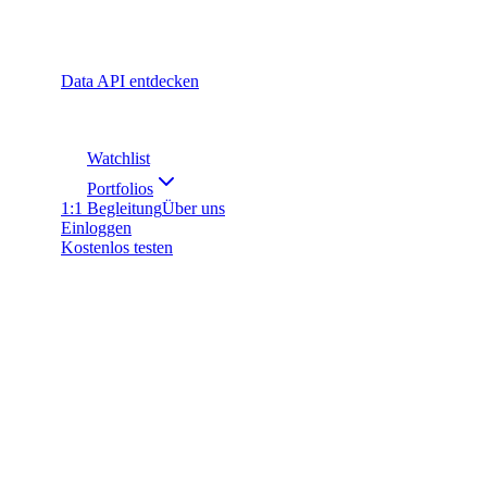
Data API entdecken
Watchlist
Portfolios
1:1 Begleitung
Über uns
Einloggen
Kostenlos testen