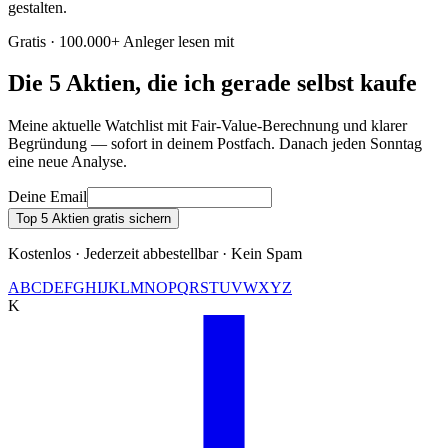
gestalten.
Gratis · 100.000+ Anleger lesen mit
Die 5 Aktien, die ich gerade selbst kaufe
Meine aktuelle Watchlist mit Fair-Value-Berechnung und klarer
Begründung — sofort in deinem Postfach. Danach jeden Sonntag
eine neue Analyse.
Deine Email
Top 5 Aktien gratis sichern
Kostenlos · Jederzeit abbestellbar · Kein Spam
A
B
C
D
E
F
G
H
I
J
K
L
M
N
O
P
Q
R
S
T
U
V
W
X
Y
Z
K