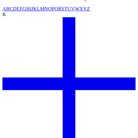
A
B
C
D
E
F
G
H
I
J
K
L
M
N
O
P
Q
R
S
T
U
V
W
X
Y
Z
K