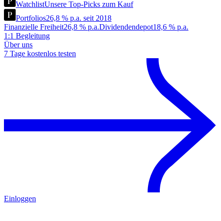
Watchlist
Unsere Top-Picks zum Kauf
Portfolios
26,8 % p.a. seit 2018
Finanzielle Freiheit
26,8 % p.a.
Dividendendepot
18,6 % p.a.
1:1 Begleitung
Über uns
7 Tage kostenlos testen
Einloggen