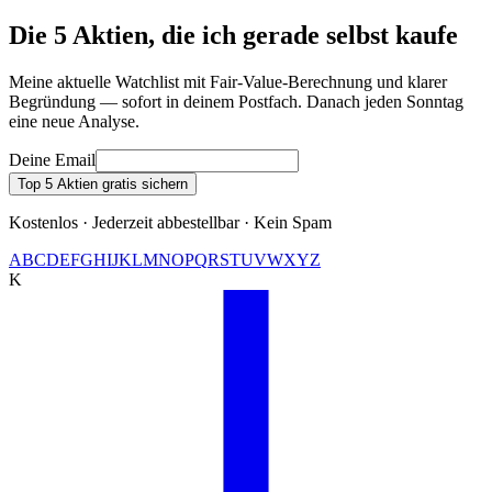
Die 5 Aktien, die ich gerade selbst kaufe
Meine aktuelle Watchlist mit Fair-Value-Berechnung und klarer
Begründung — sofort in deinem Postfach. Danach jeden Sonntag
eine neue Analyse.
Deine Email
Top 5 Aktien gratis sichern
Kostenlos · Jederzeit abbestellbar · Kein Spam
A
B
C
D
E
F
G
H
I
J
K
L
M
N
O
P
Q
R
S
T
U
V
W
X
Y
Z
K