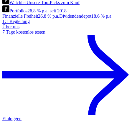
Watchlist
Unsere Top-Picks zum Kauf
Portfolios
26,8 % p.a. seit 2018
Finanzielle Freiheit
26,8 % p.a.
Dividendendepot
18,6 % p.a.
1:1 Begleitung
Über uns
7 Tage kostenlos testen
Einloggen