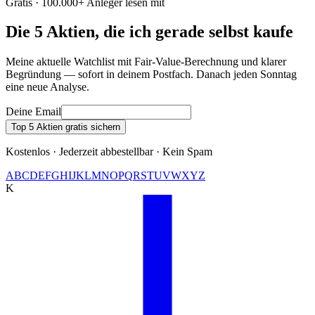
Gratis · 100.000+ Anleger lesen mit
Die 5 Aktien, die ich gerade selbst kaufe
Meine aktuelle Watchlist mit Fair-Value-Berechnung und klarer
Begründung — sofort in deinem Postfach. Danach jeden Sonntag
eine neue Analyse.
Deine Email
Top 5 Aktien gratis sichern
Kostenlos · Jederzeit abbestellbar · Kein Spam
A
B
C
D
E
F
G
H
I
J
K
L
M
N
O
P
Q
R
S
T
U
V
W
X
Y
Z
K