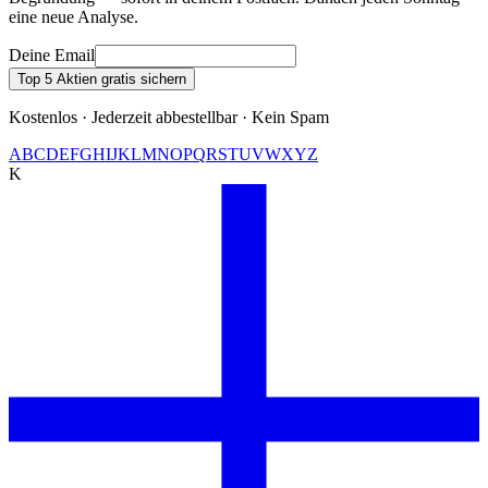
eine neue Analyse.
Deine Email
Top 5 Aktien gratis sichern
Kostenlos · Jederzeit abbestellbar · Kein Spam
A
B
C
D
E
F
G
H
I
J
K
L
M
N
O
P
Q
R
S
T
U
V
W
X
Y
Z
K