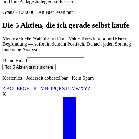
und ihre Anlagestrategien verbessern.
Gratis · 100.000+ Anleger lesen mit
Die 5 Aktien, die ich gerade selbst kaufe
Meine aktuelle Watchlist mit Fair-Value-Berechnung und klarer
Begründung — sofort in deinem Postfach. Danach jeden Sonntag
eine neue Analyse.
Deine Email
Top 5 Aktien gratis sichern
Kostenlos · Jederzeit abbestellbar · Kein Spam
A
B
C
D
E
F
G
H
I
J
K
L
M
N
O
P
Q
R
S
T
U
V
W
X
Y
Z
K