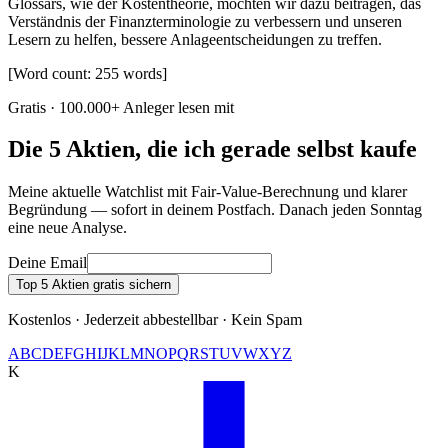
Glossars, wie der Kostentheorie, möchten wir dazu beitragen, das
Verständnis der Finanzterminologie zu verbessern und unseren
Lesern zu helfen, bessere Anlageentscheidungen zu treffen.
[Word count: 255 words]
Gratis · 100.000+ Anleger lesen mit
Die 5 Aktien, die ich gerade selbst kaufe
Meine aktuelle Watchlist mit Fair-Value-Berechnung und klarer
Begründung — sofort in deinem Postfach. Danach jeden Sonntag
eine neue Analyse.
Deine Email
Top 5 Aktien gratis sichern
Kostenlos · Jederzeit abbestellbar · Kein Spam
A
B
C
D
E
F
G
H
I
J
K
L
M
N
O
P
Q
R
S
T
U
V
W
X
Y
Z
K