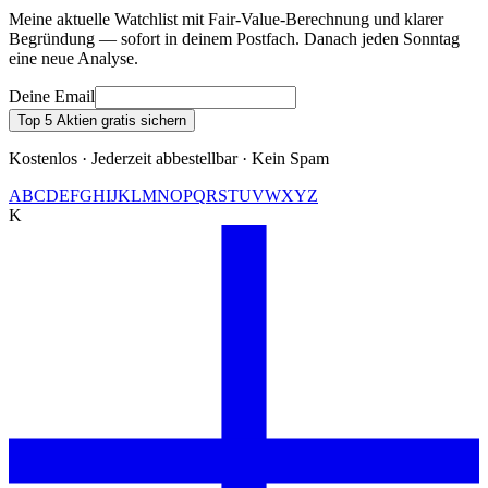
Meine aktuelle Watchlist mit Fair-Value-Berechnung und klarer
Begründung — sofort in deinem Postfach. Danach jeden Sonntag
eine neue Analyse.
Deine Email
Top 5 Aktien gratis sichern
Kostenlos · Jederzeit abbestellbar · Kein Spam
A
B
C
D
E
F
G
H
I
J
K
L
M
N
O
P
Q
R
S
T
U
V
W
X
Y
Z
K