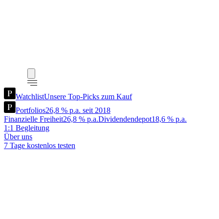
Watchlist
Unsere Top-Picks zum Kauf
Portfolios
26,8 % p.a. seit 2018
Finanzielle Freiheit
26,8 % p.a.
Dividendendepot
18,6 % p.a.
1:1 Begleitung
Über uns
7 Tage kostenlos testen