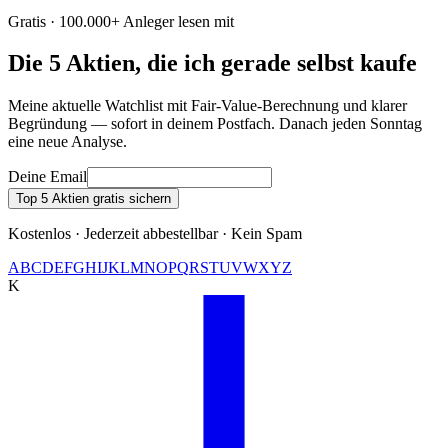
Gratis · 100.000+ Anleger lesen mit
Die 5 Aktien, die ich gerade selbst kaufe
Meine aktuelle Watchlist mit Fair-Value-Berechnung und klarer
Begründung — sofort in deinem Postfach. Danach jeden Sonntag
eine neue Analyse.
Deine Email
Top 5 Aktien gratis sichern
Kostenlos · Jederzeit abbestellbar · Kein Spam
A
B
C
D
E
F
G
H
I
J
K
L
M
N
O
P
Q
R
S
T
U
V
W
X
Y
Z
K