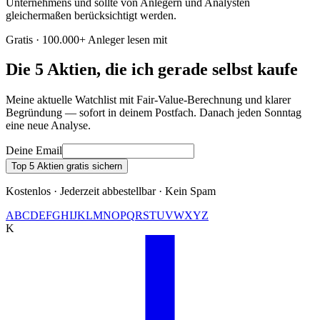
Unternehmens und sollte von Anlegern und Analysten
gleichermaßen berücksichtigt werden.
Gratis · 100.000+ Anleger lesen mit
Die 5 Aktien, die ich gerade selbst kaufe
Meine aktuelle Watchlist mit Fair-Value-Berechnung und klarer
Begründung — sofort in deinem Postfach. Danach jeden Sonntag
eine neue Analyse.
Deine Email
Top 5 Aktien gratis sichern
Kostenlos · Jederzeit abbestellbar · Kein Spam
A
B
C
D
E
F
G
H
I
J
K
L
M
N
O
P
Q
R
S
T
U
V
W
X
Y
Z
K