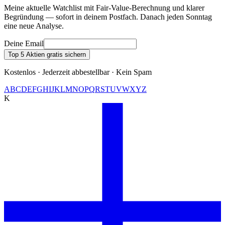
Meine aktuelle Watchlist mit Fair-Value-Berechnung und klarer
Begründung — sofort in deinem Postfach. Danach jeden Sonntag
eine neue Analyse.
Deine Email
Top 5 Aktien gratis sichern
Kostenlos · Jederzeit abbestellbar · Kein Spam
A
B
C
D
E
F
G
H
I
J
K
L
M
N
O
P
Q
R
S
T
U
V
W
X
Y
Z
K