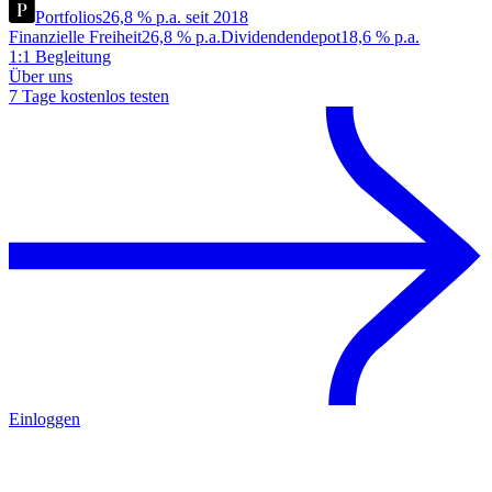
Portfolios
26,8 % p.a. seit 2018
Finanzielle Freiheit
26,8 % p.a.
Dividendendepot
18,6 % p.a.
1:1 Begleitung
Über uns
7 Tage kostenlos testen
Einloggen