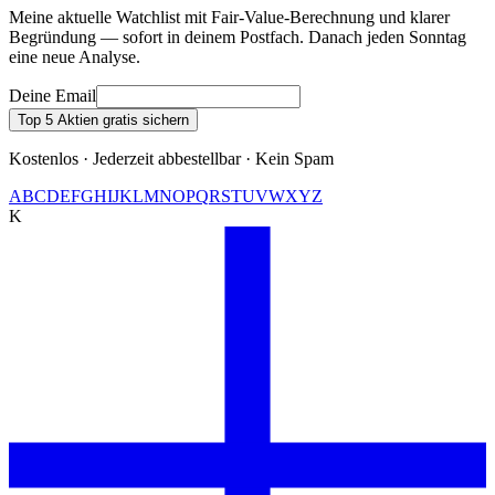
Meine aktuelle Watchlist mit Fair-Value-Berechnung und klarer
Begründung — sofort in deinem Postfach. Danach jeden Sonntag
eine neue Analyse.
Deine Email
Top 5 Aktien gratis sichern
Kostenlos · Jederzeit abbestellbar · Kein Spam
A
B
C
D
E
F
G
H
I
J
K
L
M
N
O
P
Q
R
S
T
U
V
W
X
Y
Z
K