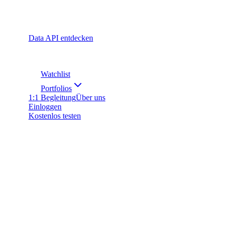
Data API entdecken
Watchlist
Portfolios
1:1 Begleitung
Über uns
Einloggen
Kostenlos testen