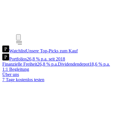
Watchlist
Unsere Top-Picks zum Kauf
Portfolios
26,8 % p.a. seit 2018
Finanzielle Freiheit
26,8 % p.a.
Dividendendepot
18,6 % p.a.
1:1 Begleitung
Über uns
7 Tage kostenlos testen