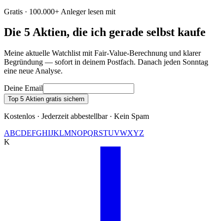
Gratis · 100.000+ Anleger lesen mit
Die 5 Aktien, die ich gerade selbst kaufe
Meine aktuelle Watchlist mit Fair-Value-Berechnung und klarer
Begründung — sofort in deinem Postfach. Danach jeden Sonntag
eine neue Analyse.
Deine Email
Top 5 Aktien gratis sichern
Kostenlos · Jederzeit abbestellbar · Kein Spam
A
B
C
D
E
F
G
H
I
J
K
L
M
N
O
P
Q
R
S
T
U
V
W
X
Y
Z
K