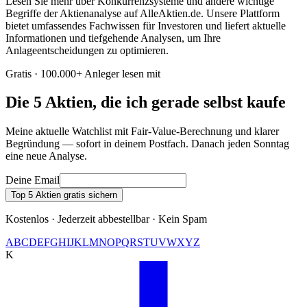
Lesen Sie mehr über Konkurrenzsysteme und andere wichtige
Begriffe der Aktienanalyse auf AlleAktien.de. Unsere Plattform
bietet umfassendes Fachwissen für Investoren und liefert aktuelle
Informationen und tiefgehende Analysen, um Ihre
Anlageentscheidungen zu optimieren.
Gratis · 100.000+ Anleger lesen mit
Die 5 Aktien, die ich gerade selbst kaufe
Meine aktuelle Watchlist mit Fair-Value-Berechnung und klarer
Begründung — sofort in deinem Postfach. Danach jeden Sonntag
eine neue Analyse.
Deine Email
Top 5 Aktien gratis sichern
Kostenlos · Jederzeit abbestellbar · Kein Spam
A
B
C
D
E
F
G
H
I
J
K
L
M
N
O
P
Q
R
S
T
U
V
W
X
Y
Z
K