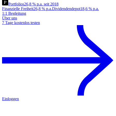
Portfolios
26,8 % p.a. seit 2018
Finanzielle Freiheit
26,8 % p.a.
Dividendendepot
18,6 % p.a.
1:1 Begleitung
Über uns
7 Tage kostenlos testen
Einloggen