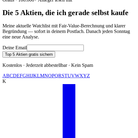
Die 5 Aktien, die ich gerade selbst kaufe
Meine aktuelle Watchlist mit Fair-Value-Berechnung und klarer
Begründung — sofort in deinem Postfach. Danach jeden Sonntag
eine neue Analyse.
Deine Email
Top 5 Aktien gratis sichern
Kostenlos · Jederzeit abbestellbar · Kein Spam
A
B
C
D
E
F
G
H
I
J
K
L
M
N
O
P
Q
R
S
T
U
V
W
X
Y
Z
K