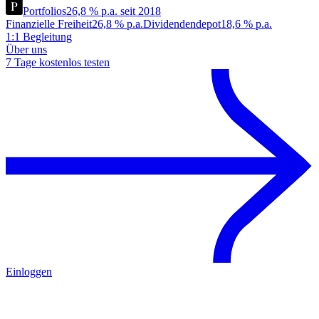
Portfolios
26,8 % p.a. seit 2018
Finanzielle Freiheit
26,8 % p.a.
Dividendendepot
18,6 % p.a.
1:1 Begleitung
Über uns
7 Tage kostenlos testen
Einloggen