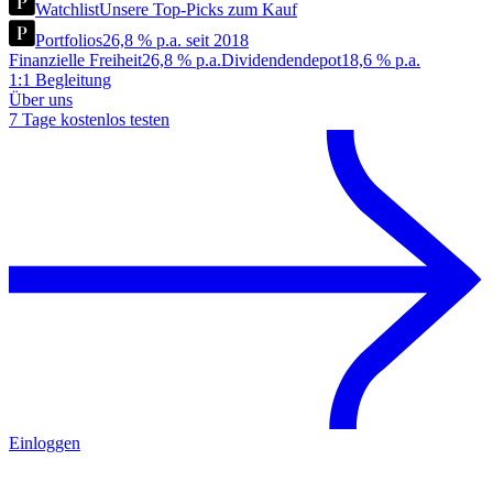
Watchlist
Unsere Top-Picks zum Kauf
Portfolios
26,8 % p.a. seit 2018
Finanzielle Freiheit
26,8 % p.a.
Dividendendepot
18,6 % p.a.
1:1 Begleitung
Über uns
7 Tage kostenlos testen
Einloggen