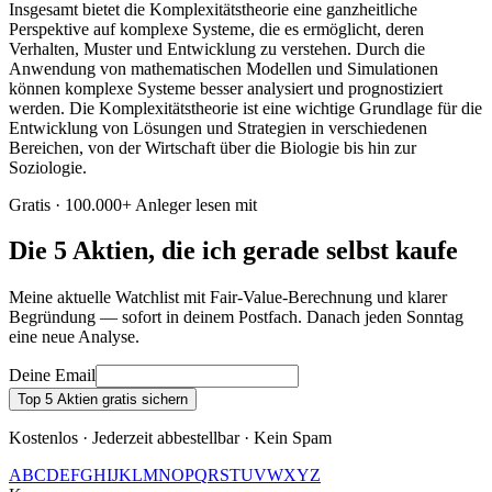
Insgesamt bietet die Komplexitätstheorie eine ganzheitliche
Perspektive auf komplexe Systeme, die es ermöglicht, deren
Verhalten, Muster und Entwicklung zu verstehen. Durch die
Anwendung von mathematischen Modellen und Simulationen
können komplexe Systeme besser analysiert und prognostiziert
werden. Die Komplexitätstheorie ist eine wichtige Grundlage für die
Entwicklung von Lösungen und Strategien in verschiedenen
Bereichen, von der Wirtschaft über die Biologie bis hin zur
Soziologie.
Gratis · 100.000+ Anleger lesen mit
Die 5 Aktien, die ich gerade selbst kaufe
Meine aktuelle Watchlist mit Fair-Value-Berechnung und klarer
Begründung — sofort in deinem Postfach. Danach jeden Sonntag
eine neue Analyse.
Deine Email
Top 5 Aktien gratis sichern
Kostenlos · Jederzeit abbestellbar · Kein Spam
A
B
C
D
E
F
G
H
I
J
K
L
M
N
O
P
Q
R
S
T
U
V
W
X
Y
Z