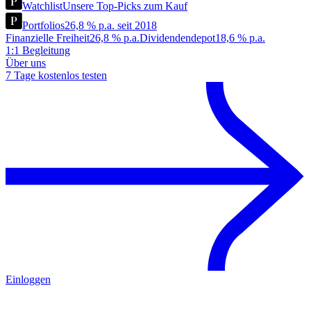
Watchlist
Unsere Top-Picks zum Kauf
Portfolios
26,8 % p.a. seit 2018
Finanzielle Freiheit
26,8 % p.a.
Dividendendepot
18,6 % p.a.
1:1 Begleitung
Über uns
7 Tage kostenlos testen
Einloggen