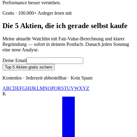
Performance besser verstehen.
Gratis · 100.000+ Anleger lesen mit
Die 5 Aktien, die ich gerade selbst kaufe
Meine aktuelle Watchlist mit Fair-Value-Berechnung und klarer
Begründung — sofort in deinem Postfach. Danach jeden Sonntag
eine neue Analyse.
Deine Email
Top 5 Aktien gratis sichern
Kostenlos · Jederzeit abbestellbar · Kein Spam
A
B
C
D
E
F
G
H
I
J
K
L
M
N
O
P
Q
R
S
T
U
V
W
X
Y
Z
K