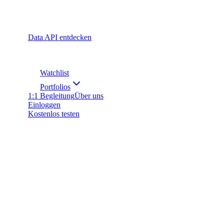
Data API entdecken
Watchlist
Portfolios
1:1 Begleitung
Über uns
Einloggen
Kostenlos testen