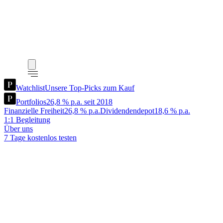
Watchlist
Unsere Top-Picks zum Kauf
Portfolios
26,8 % p.a. seit 2018
Finanzielle Freiheit
26,8 % p.a.
Dividendendepot
18,6 % p.a.
1:1 Begleitung
Über uns
7 Tage kostenlos testen