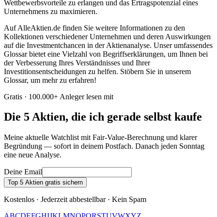
Wettbewerbsvorteile zu erlangen und das Ertragspotenzial eines
Unternehmens zu maximieren.
Auf AlleAktien.de finden Sie weitere Informationen zu den
Kollektionen verschiedener Unternehmen und deren Auswirkungen
auf die Investmentchancen in der Aktienanalyse. Unser umfassendes
Glossar bietet eine Vielzahl von Begriffserklärungen, um Ihnen bei
der Verbesserung Ihres Verständnisses und Ihrer
Investitionsentscheidungen zu helfen. Stöbern Sie in unserem
Glossar, um mehr zu erfahren!
Gratis · 100.000+ Anleger lesen mit
Die 5 Aktien, die ich gerade selbst kaufe
Meine aktuelle Watchlist mit Fair-Value-Berechnung und klarer
Begründung — sofort in deinem Postfach. Danach jeden Sonntag
eine neue Analyse.
Deine Email
Top 5 Aktien gratis sichern
Kostenlos · Jederzeit abbestellbar · Kein Spam
A
B
C
D
E
F
G
H
I
J
K
L
M
N
O
P
Q
R
S
T
U
V
W
X
Y
Z