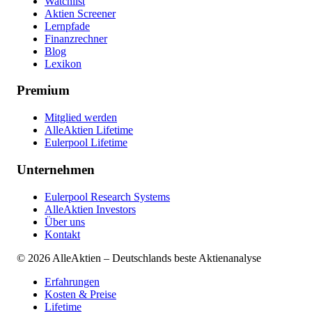
Watchlist
Aktien Screener
Lernpfade
Finanzrechner
Blog
Lexikon
Premium
Mitglied werden
AlleAktien Lifetime
Eulerpool Lifetime
Unternehmen
Eulerpool Research Systems
AlleAktien Investors
Über uns
Kontakt
©
2026
AlleAktien – Deutschlands beste Aktienanalyse
Erfahrungen
Kosten & Preise
Lifetime