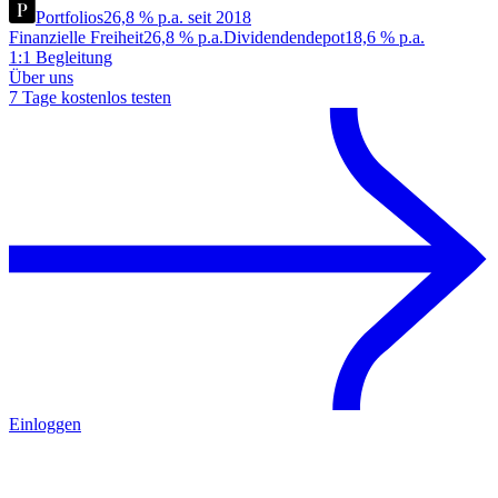
Portfolios
26,8 % p.a. seit 2018
Finanzielle Freiheit
26,8 % p.a.
Dividendendepot
18,6 % p.a.
1:1 Begleitung
Über uns
7 Tage kostenlos testen
Einloggen