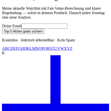
Meine aktuelle Watchlist mit Fair-Value-Berechnung und klarer
Begründung — sofort in deinem Postfach. Danach jeden Sonntag
eine neue Analyse.
Deine Email
Top 5 Aktien gratis sichern
Kostenlos · Jederzeit abbestellbar · Kein Spam
A
B
C
D
E
F
G
H
I
J
K
L
M
N
O
P
Q
R
S
T
U
V
W
X
Y
Z
K