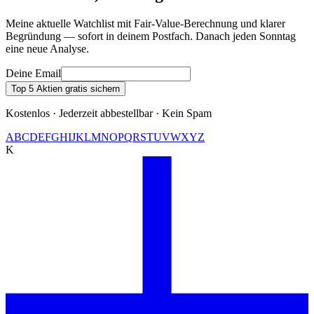
Meine aktuelle Watchlist mit Fair-Value-Berechnung und klarer
Begründung — sofort in deinem Postfach. Danach jeden Sonntag
eine neue Analyse.
Deine Email
Top 5 Aktien gratis sichern
Kostenlos · Jederzeit abbestellbar · Kein Spam
A
B
C
D
E
F
G
H
I
J
K
L
M
N
O
P
Q
R
S
T
U
V
W
X
Y
Z
K