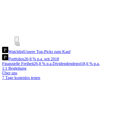
Watchlist
Unsere Top-Picks zum Kauf
Portfolios
26,8 % p.a. seit 2018
Finanzielle Freiheit
26,8 % p.a.
Dividendendepot
18,6 % p.a.
1:1 Begleitung
Über uns
7 Tage kostenlos testen