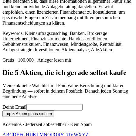
Bitte beachten Sie, dass diese Informationen allgemeiner Natur sind
und keine individuelle Anlageberatung darstellen. Es wird
empfohlen, einen lizenzierten Finanzberater zu konsultieren, um
spezifische Fragen im Zusammenhang mit Ihren persönlichen
Finanzentscheidungen zu klären.
Keywords: Kleinauftragszuschlag, Banken, Brokerage-
Unternehmen, Finanzinstrumente, Handelskonditionen,
Gebührenstrukturen, Finanzwesen, Mindestgröße, Rentabilität,
Anlagestrategie, Investitionen, Aktienanalyse, AlleAktien.
Gratis · 100.000+ Anleger lesen mit
Die 5 Aktien, die ich gerade selbst kaufe
Meine aktuelle Watchlist mit Fair-Value-Berechnung und klarer
Begründung — sofort in deinem Postfach. Danach jeden Sonntag
eine neue Analyse.
Deine Email
Top 5 Aktien gratis sichern
Kostenlos · Jederzeit abbestellbar · Kein Spam
A
B
C
D
E
F
G
H
I
J
K
L
M
N
O
P
Q
R
S
T
U
V
W
X
Y
Z