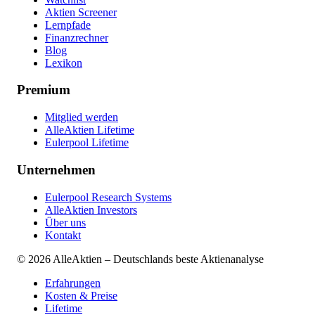
Aktien Screener
Lernpfade
Finanzrechner
Blog
Lexikon
Premium
Mitglied werden
AlleAktien Lifetime
Eulerpool Lifetime
Unternehmen
Eulerpool Research Systems
AlleAktien Investors
Über uns
Kontakt
©
2026
AlleAktien – Deutschlands beste Aktienanalyse
Erfahrungen
Kosten & Preise
Lifetime