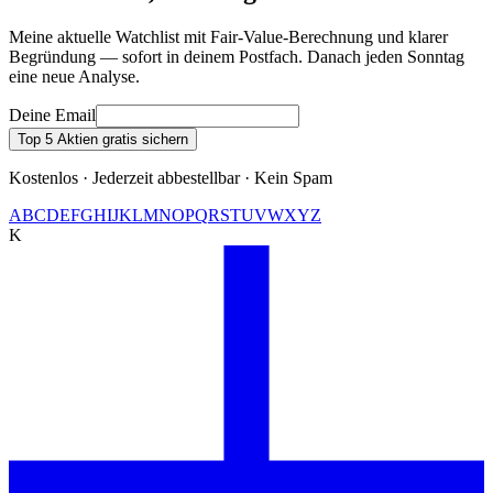
Meine aktuelle Watchlist mit Fair-Value-Berechnung und klarer
Begründung — sofort in deinem Postfach. Danach jeden Sonntag
eine neue Analyse.
Deine Email
Top 5 Aktien gratis sichern
Kostenlos · Jederzeit abbestellbar · Kein Spam
A
B
C
D
E
F
G
H
I
J
K
L
M
N
O
P
Q
R
S
T
U
V
W
X
Y
Z
K