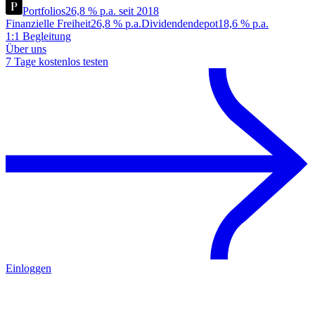
Portfolios
26,8 % p.a. seit 2018
Finanzielle Freiheit
26,8 % p.a.
Dividendendepot
18,6 % p.a.
1:1 Begleitung
Über uns
7 Tage kostenlos testen
Einloggen