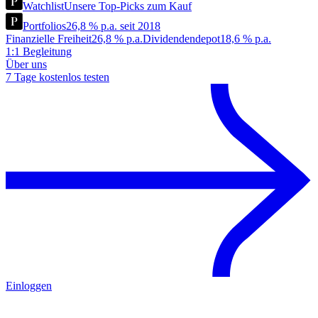
Watchlist
Unsere Top-Picks zum Kauf
Portfolios
26,8 % p.a. seit 2018
Finanzielle Freiheit
26,8 % p.a.
Dividendendepot
18,6 % p.a.
1:1 Begleitung
Über uns
7 Tage kostenlos testen
Einloggen