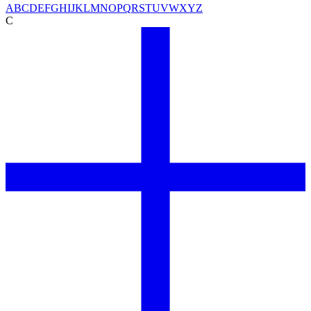
A
B
C
D
E
F
G
H
I
J
K
L
M
N
O
P
Q
R
S
T
U
V
W
X
Y
Z
C