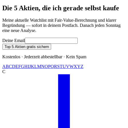
Die 5 Aktien, die ich gerade selbst kaufe
Meine aktuelle Watchlist mit Fair-Value-Berechnung und klarer
Begründung — sofort in deinem Postfach. Danach jeden Sonntag
eine neue Analyse.
Deine Email
Top 5 Aktien gratis sichern
Kostenlos · Jederzeit abbestellbar · Kein Spam
A
B
C
D
E
F
G
H
I
J
K
L
M
N
O
P
Q
R
S
T
U
V
W
X
Y
Z
C