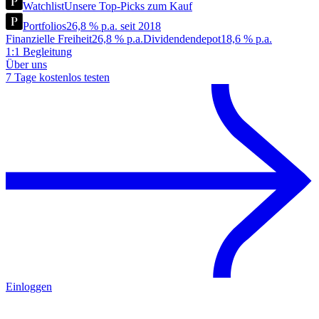
Watchlist
Unsere Top-Picks zum Kauf
Portfolios
26,8 % p.a. seit 2018
Finanzielle Freiheit
26,8 % p.a.
Dividendendepot
18,6 % p.a.
1:1 Begleitung
Über uns
7 Tage kostenlos testen
Einloggen