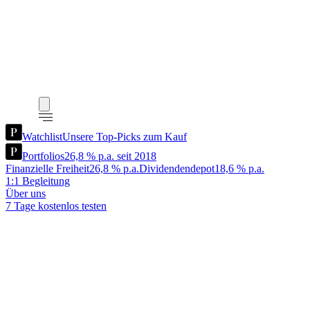
Watchlist
Unsere Top-Picks zum Kauf
Portfolios
26,8 % p.a. seit 2018
Finanzielle Freiheit
26,8 % p.a.
Dividendendepot
18,6 % p.a.
1:1 Begleitung
Über uns
7 Tage kostenlos testen