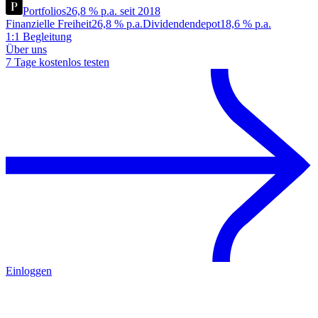
Portfolios
26,8 % p.a. seit 2018
Finanzielle Freiheit
26,8 % p.a.
Dividendendepot
18,6 % p.a.
1:1 Begleitung
Über uns
7 Tage kostenlos testen
Einloggen