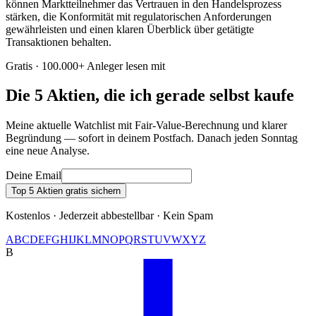
können Marktteilnehmer das Vertrauen in den Handelsprozess
stärken, die Konformität mit regulatorischen Anforderungen
gewährleisten und einen klaren Überblick über getätigte
Transaktionen behalten.
Gratis · 100.000+ Anleger lesen mit
Die 5 Aktien, die ich gerade selbst kaufe
Meine aktuelle Watchlist mit Fair-Value-Berechnung und klarer
Begründung — sofort in deinem Postfach. Danach jeden Sonntag
eine neue Analyse.
Deine Email
Top 5 Aktien gratis sichern
Kostenlos · Jederzeit abbestellbar · Kein Spam
A
B
C
D
E
F
G
H
I
J
K
L
M
N
O
P
Q
R
S
T
U
V
W
X
Y
Z
B