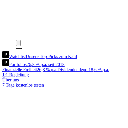
Watchlist
Unsere Top-Picks zum Kauf
Portfolios
26,8 % p.a. seit 2018
Finanzielle Freiheit
26,8 % p.a.
Dividendendepot
18,6 % p.a.
1:1 Begleitung
Über uns
7 Tage kostenlos testen