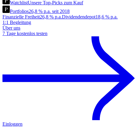
Watchlist
Unsere Top-Picks zum Kauf
Portfolios
26,8 % p.a. seit 2018
Finanzielle Freiheit
26,8 % p.a.
Dividendendepot
18,6 % p.a.
1:1 Begleitung
Über uns
7 Tage kostenlos testen
Einloggen