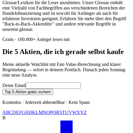
Glossar/Lexikon für die Leser anzubieten. Unser Glossar enthält
eine Vielzahl von Fachbegriffen aus verschiedenen Bereichen der
Handelsfinanzierung und ist sowohl für Anfänger als auch für
erfahrene Investoren geeignet. Erfahren Sie mehr über den Begriff
"Back-to-Back-Akkreditiv" und andere relevante Begriffe in
unserem glossar.
Gratis · 100.000+ Anleger lesen mit
Die 5 Aktien, die ich gerade selbst kaufe
Meine aktuelle Watchlist mit Fair-Value-Berechnung und klarer
Begründung — sofort in deinem Postfach. Danach jeden Sonntag
eine neue Analyse.
Deine Email
Top 5 Aktien gratis sichern
Kostenlos · Jederzeit abbestellbar · Kein Spam
A
B
C
D
E
F
G
H
I
J
K
L
M
N
O
P
Q
R
S
T
U
V
W
X
Y
Z
B