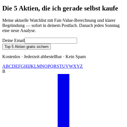
Die 5 Aktien, die ich gerade selbst kaufe
Meine aktuelle Watchlist mit Fair-Value-Berechnung und klarer
Begründung — sofort in deinem Postfach. Danach jeden Sonntag
eine neue Analyse.
Deine Email
Top 5 Aktien gratis sichern
Kostenlos · Jederzeit abbestellbar · Kein Spam
A
B
C
D
E
F
G
H
I
J
K
L
M
N
O
P
Q
R
S
T
U
V
W
X
Y
Z
B