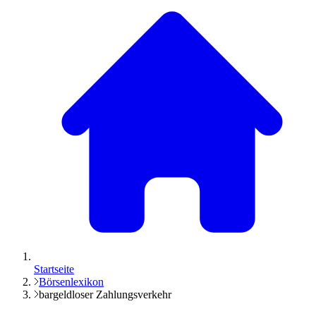
Startseite
Börsenlexikon
bargeldloser Zahlungsverkehr