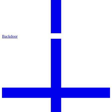
Backdoor