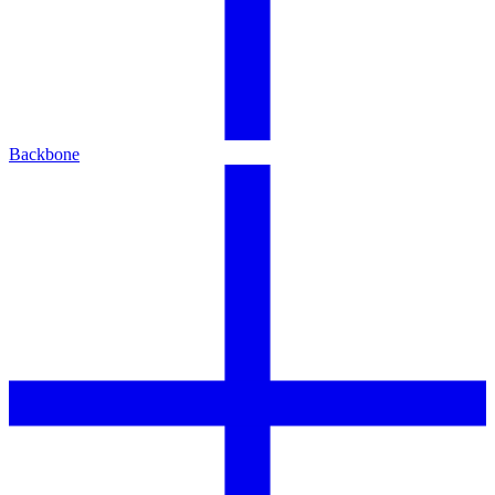
Backbone