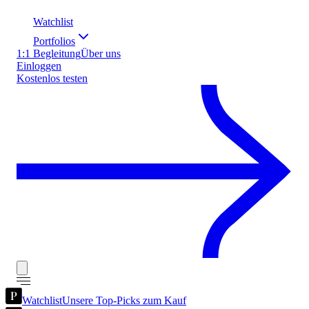
Watchlist
Portfolios
1:1 Begleitung
Über uns
Einloggen
Kostenlos testen
Watchlist
Unsere Top-Picks zum Kauf