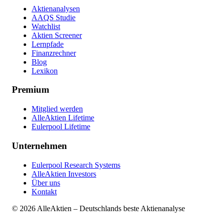
Aktienanalysen
AAQS Studie
Watchlist
Aktien Screener
Lernpfade
Finanzrechner
Blog
Lexikon
Premium
Mitglied werden
AlleAktien Lifetime
Eulerpool Lifetime
Unternehmen
Eulerpool Research Systems
AlleAktien Investors
Über uns
Kontakt
©
2026
AlleAktien – Deutschlands beste Aktienanalyse