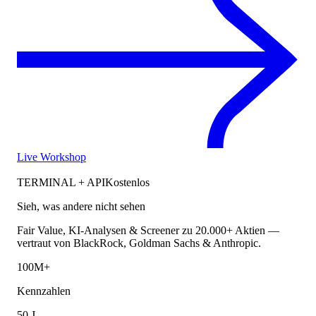
Live Workshop
TERMINAL + API
Kostenlos
Sieh, was andere nicht sehen
Fair Value, KI-Analysen & Screener zu 20.000+ Aktien —
vertraut von BlackRock, Goldman Sachs & Anthropic.
100M+
Kennzahlen
50 J.