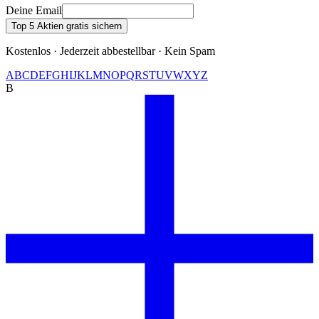
Deine Email
Top 5 Aktien gratis sichern
Kostenlos · Jederzeit abbestellbar · Kein Spam
A
B
C
D
E
F
G
H
I
J
K
L
M
N
O
P
Q
R
S
T
U
V
W
X
Y
Z
B