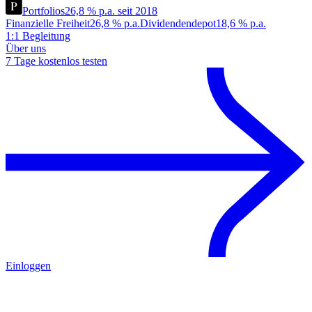
Portfolios
26,8 % p.a. seit 2018
Finanzielle Freiheit
26,8 % p.a.
Dividendendepot
18,6 % p.a.
1:1 Begleitung
Über uns
7 Tage kostenlos testen
Einloggen