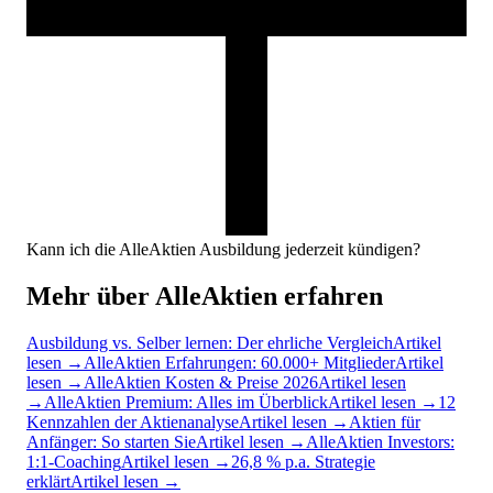
Kann ich die AlleAktien Ausbildung jederzeit kündigen?
Mehr über AlleAktien erfahren
Ausbildung vs. Selber lernen: Der ehrliche Vergleich
Artikel
lesen →
AlleAktien Erfahrungen: 60.000+ Mitglieder
Artikel
lesen →
AlleAktien Kosten & Preise 2026
Artikel lesen
→
AlleAktien Premium: Alles im Überblick
Artikel lesen →
12
Kennzahlen der Aktienanalyse
Artikel lesen →
Aktien für
Anfänger: So starten Sie
Artikel lesen →
AlleAktien Investors:
1:1-Coaching
Artikel lesen →
26,8 % p.a. Strategie
erklärt
Artikel lesen →