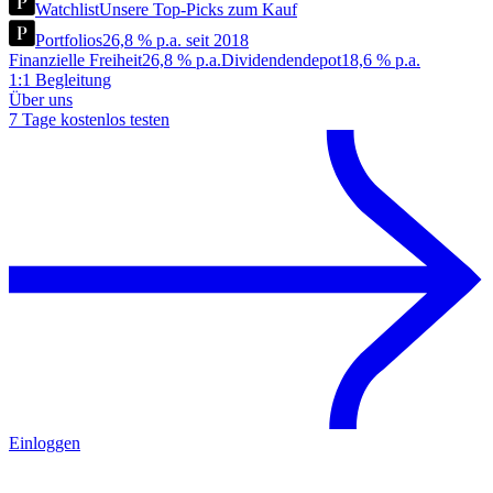
Watchlist
Unsere Top-Picks zum Kauf
Portfolios
26,8 % p.a. seit 2018
Finanzielle Freiheit
26,8 % p.a.
Dividendendepot
18,6 % p.a.
1:1 Begleitung
Über uns
7 Tage kostenlos testen
Einloggen