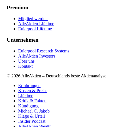
Premium
Mitglied werden
AlleAktien Lifetime
Eulerpool Lifetime
Unternehmen
Eulerpool Research Systems
AlleAktien Investors
Über uns
Kontakt
©
2026
AlleAktien – Deutschlands beste Aktienanalyse
Erfahrungen
Kosten & Preise
Lifetime
Kritik & Fakten
Kündigung
Michael C. Jakob
Klage & Urteil
Insider Podcast
AlleAktien Wealth