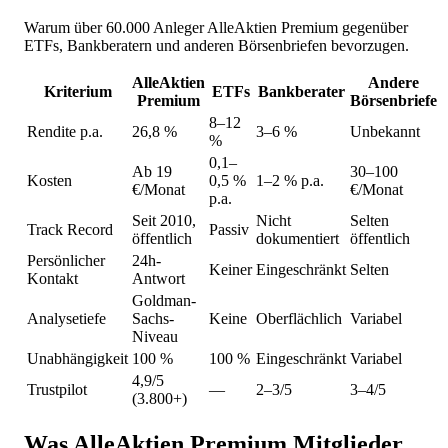
Warum über 60.000 Anleger AlleAktien Premium gegenüber
ETFs, Bankberatern und anderen Börsenbriefen bevorzugen.
AlleAktien
Andere
Kriterium
ETFs
Bankberater
Premium
Börsenbriefe
8–12
Rendite p.a.
26,8 %
3–6 %
Unbekannt
%
0,1–
Ab 19
30–100
Kosten
0,5 %
1–2 % p.a.
€/Monat
€/Monat
p.a.
Seit 2010,
Nicht
Selten
Track Record
Passiv
öffentlich
dokumentiert
öffentlich
Persönlicher
24h-
Keiner
Eingeschränkt
Selten
Kontakt
Antwort
Goldman-
Analysetiefe
Sachs-
Keine
Oberflächlich
Variabel
Niveau
Unabhängigkeit
100 %
100 %
Eingeschränkt
Variabel
4,9/5
Trustpilot
—
2–3/5
3–4/5
(3.800+)
Was AlleAktien Premium Mitglieder