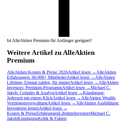
Ist AlleAktien Premium für Anfänger geeignet?
Weitere Artikel zu AlleAktien
Premium
AlleAktien Kosten & Preise 2026
Artikel lesen →
AlleAktien
Erfahrungen: 60.000+ Mitglieder
Artikel lesen →
AlleAktien
Lifetime: Einmal zahlen, für immer
Artikel lesen →
AlleAktien
Investors: Premium-Programm
Artikel lesen →
Michael C.
Jakob: Gründer & Analyst
Artikel lesen →
Kündigung:
Jederzeit mit einem Klick
Artikel lesen →
AlleAktien Wealth:
Vermögensverwaltung
Artikel lesen →
AlleAktien Ausbildung:
Investieren lernen
Artikel lesen →
Kosten & Preise
Erfahrungen
Lifetime
Investors
Michael C.
Jakob
Kündigung
Kritik & Fakten