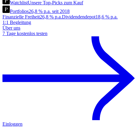
Watchlist
Unsere Top-Picks zum Kauf
Portfolios
26,8 % p.a. seit 2018
Finanzielle Freiheit
26,8 % p.a.
Dividendendepot
18,6 % p.a.
1:1 Begleitung
Über uns
7 Tage kostenlos testen
Einloggen