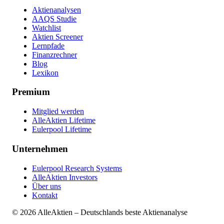
Aktienanalysen
AAQS Studie
Watchlist
Aktien Screener
Lernpfade
Finanzrechner
Blog
Lexikon
Premium
Mitglied werden
AlleAktien Lifetime
Eulerpool Lifetime
Unternehmen
Eulerpool Research Systems
AlleAktien Investors
Über uns
Kontakt
©
2026
AlleAktien – Deutschlands beste Aktienanalyse