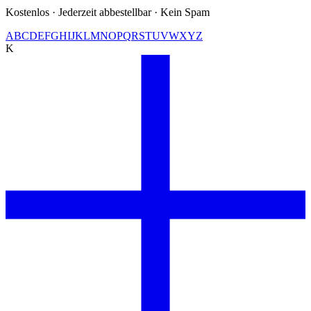
Kostenlos · Jederzeit abbestellbar · Kein Spam
A
B
C
D
E
F
G
H
I
J
K
L
M
N
O
P
Q
R
S
T
U
V
W
X
Y
Z
K