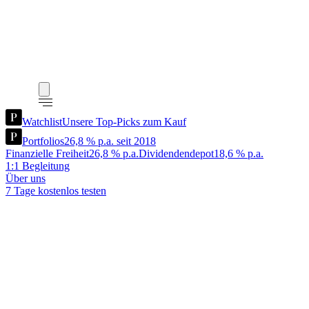
Watchlist
Unsere Top-Picks zum Kauf
Portfolios
26,8 % p.a. seit 2018
Finanzielle Freiheit
26,8 % p.a.
Dividendendepot
18,6 % p.a.
1:1 Begleitung
Über uns
7 Tage kostenlos testen