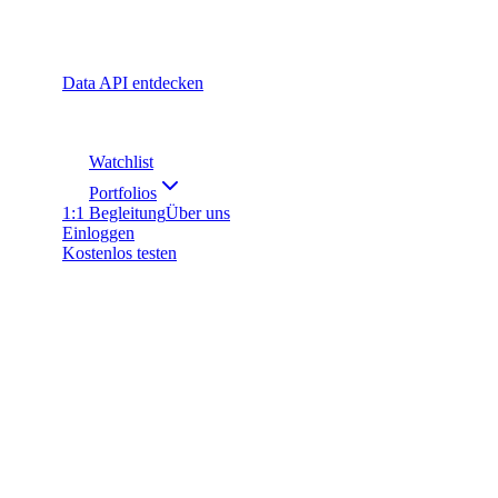
Data API entdecken
Watchlist
Portfolios
1:1 Begleitung
Über uns
Einloggen
Kostenlos testen