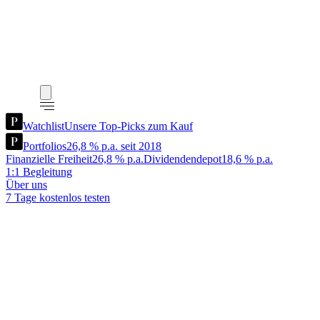
Watchlist
Unsere Top-Picks zum Kauf
Portfolios
26,8 % p.a. seit 2018
Finanzielle Freiheit
26,8 % p.a.
Dividendendepot
18,6 % p.a.
1:1 Begleitung
Über uns
7 Tage kostenlos testen