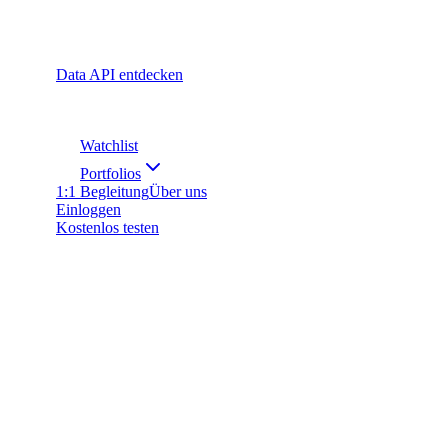
Data API entdecken
Watchlist
Portfolios
1:1 Begleitung
Über uns
Einloggen
Kostenlos testen