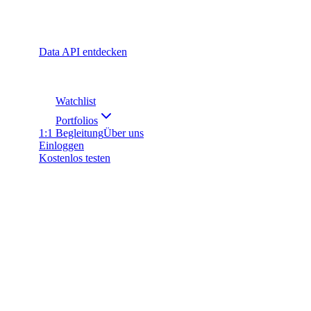
Data API entdecken
Watchlist
Portfolios
1:1 Begleitung
Über uns
Einloggen
Kostenlos testen