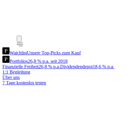
Watchlist
Unsere Top-Picks zum Kauf
Portfolios
26,8 % p.a. seit 2018
Finanzielle Freiheit
26,8 % p.a.
Dividendendepot
18,6 % p.a.
1:1 Begleitung
Über uns
7 Tage kostenlos testen