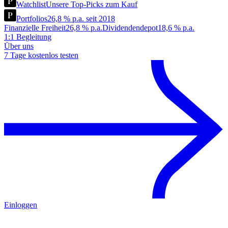
Watchlist
Unsere Top-Picks zum Kauf
Portfolios
26,8 % p.a. seit 2018
Finanzielle Freiheit
26,8 % p.a.
Dividendendepot
18,6 % p.a.
1:1 Begleitung
Über uns
7 Tage kostenlos testen
Einloggen