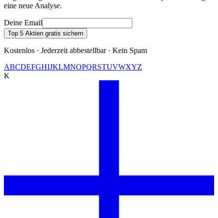
eine neue Analyse.
Deine Email
Top 5 Aktien gratis sichern
Kostenlos · Jederzeit abbestellbar · Kein Spam
A
B
C
D
E
F
G
H
I
J
K
L
M
N
O
P
Q
R
S
T
U
V
W
X
Y
Z
K