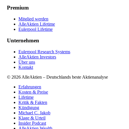
Premium
Mitglied werden
AlleAktien Lifetime
Eulerpool Lifetime
Unternehmen
Eulerpool Research Systems
AlleAktien Investors
Über uns
Kontakt
©
2026
AlleAktien – Deutschlands beste Aktienanalyse
Erfahrungen
Kosten & Preise
Lifetime
Kritik & Fakten
Kündigung
Michael C. Jakob
Klage & Urteil
Insider Podcast
AlleAktien Wealth