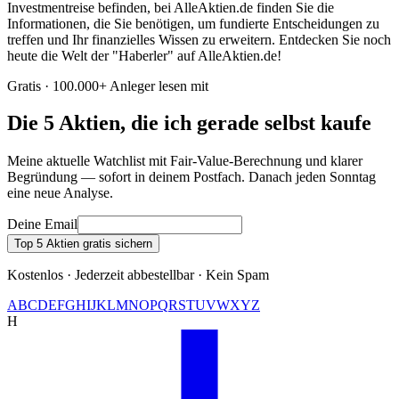
Investmentreise befinden, bei AlleAktien.de finden Sie die
Informationen, die Sie benötigen, um fundierte Entscheidungen zu
treffen und Ihr finanzielles Wissen zu erweitern. Entdecken Sie noch
heute die Welt der "Haberler" auf AlleAktien.de!
Gratis · 100.000+ Anleger lesen mit
Die 5 Aktien, die ich gerade selbst kaufe
Meine aktuelle Watchlist mit Fair-Value-Berechnung und klarer
Begründung — sofort in deinem Postfach. Danach jeden Sonntag
eine neue Analyse.
Deine Email
Top 5 Aktien gratis sichern
Kostenlos · Jederzeit abbestellbar · Kein Spam
A
B
C
D
E
F
G
H
I
J
K
L
M
N
O
P
Q
R
S
T
U
V
W
X
Y
Z
H