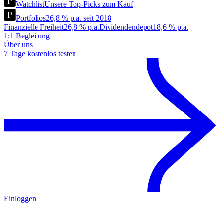
Watchlist
Unsere Top-Picks zum Kauf
Portfolios
26,8 % p.a. seit 2018
Finanzielle Freiheit
26,8 % p.a.
Dividendendepot
18,6 % p.a.
1:1 Begleitung
Über uns
7 Tage kostenlos testen
Einloggen