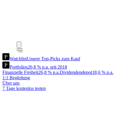
Watchlist
Unsere Top-Picks zum Kauf
Portfolios
26,8 % p.a. seit 2018
Finanzielle Freiheit
26,8 % p.a.
Dividendendepot
18,6 % p.a.
1:1 Begleitung
Über uns
7 Tage kostenlos testen