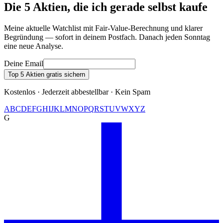
Die 5 Aktien, die ich gerade selbst kaufe
Meine aktuelle Watchlist mit Fair-Value-Berechnung und klarer
Begründung — sofort in deinem Postfach. Danach jeden Sonntag
eine neue Analyse.
Deine Email
Top 5 Aktien gratis sichern
Kostenlos · Jederzeit abbestellbar · Kein Spam
A
B
C
D
E
F
G
H
I
J
K
L
M
N
O
P
Q
R
S
T
U
V
W
X
Y
Z
G