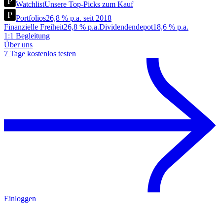
Watchlist
Unsere Top-Picks zum Kauf
Portfolios
26,8 % p.a. seit 2018
Finanzielle Freiheit
26,8 % p.a.
Dividendendepot
18,6 % p.a.
1:1 Begleitung
Über uns
7 Tage kostenlos testen
Einloggen